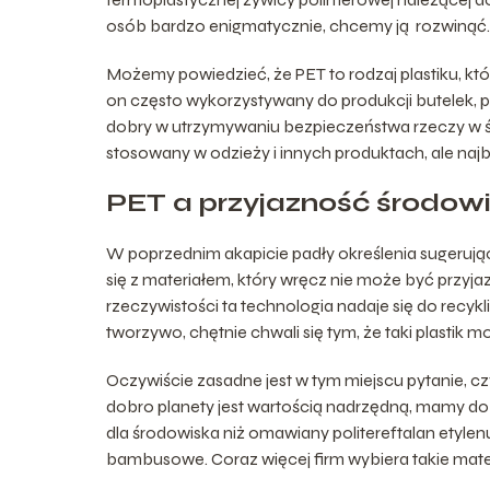
osób bardzo enigmatycznie, chcemy ją rozwinąć
Możemy powiedzieć, że PET to rodzaj plastiku, któ
on często wykorzystywany do produkcji butelek,
dobry w utrzymywaniu bezpieczeństwa rzeczy w śro
stosowany w odzieży i innych produktach, ale naj
PET a przyjazność środow
W poprzednim akapicie padły określenia sugerując
się z materiałem, który wręcz nie może być przyjaz
rzeczywistości ta technologia nadaje się do recykli
tworzywo, chętnie chwali się tym, że taki plastik 
Oczywiście zasadne jest w tym miejscu pytanie, czy
dobro planety jest wartością nadrzędną, mamy dob
dla środowiska niż omawiany politereftalan etylenu
bambusowe. Coraz więcej firm wybiera takie mate