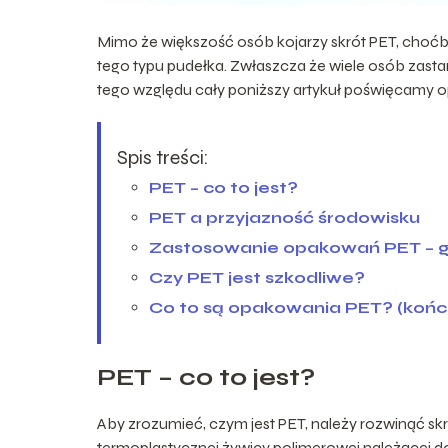
Mimo że większość osób kojarzy skrót PET, choćb
tego typu pudełka. Zwłaszcza że wiele osób zasta
tego względu cały poniższy artykuł poświęcamy
Spis treści:
PET – co to jest?
PET a przyjazność środowisku
Zastosowanie opakowań PET – g
Czy PET jest szkodliwe?
Co to są opakowania PET? (koń
PET – co to jest?
Aby zrozumieć, czym jest PET, należy rozwinąć skró
termoplastycznej żywicy polimerowej należącej do 