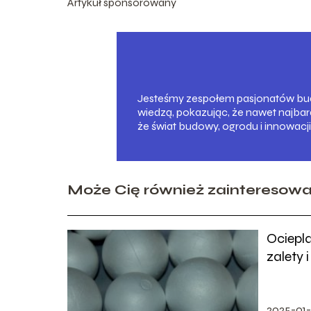
Artykuł sponsorowany
Jesteśmy zespołem pasjonatów budo
wiedzą, pokazując, że nawet najba
że świat budowy, ogrodu i innowacji
Może Cię również zainteresow
Ociepl
zalety 
2025-01-