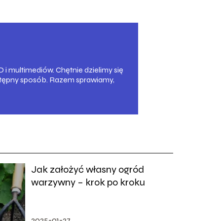
 multimediów. Chętnie dzielimy się
ystępny sposób. Razem sprawiamy,
Jak założyć własny ogród
warzywny – krok po kroku
2025-01-27