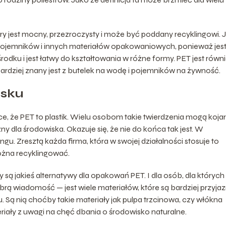
.
ry jest mocny, przezroczysty i może być poddany recyklingowi. J
 pojemników i innych materiałów opakowaniowych, ponieważ jes
dku i jest łatwy do kształtowania w różne formy. PET jest równ
bardziej znany jest z butelek na wodę i pojemników na żywność.
isku
e, że PET to plastik. Wielu osobom takie twierdzenia mogą koja
ny dla środowiska. Okazuje się, że nie do końca tak jest. W
ngu. Zresztą każda firma, która w swojej działalności stosuje to
można recyklingować.
 są jakieś alternatywy dla opakowań PET. I dla osób, dla których
rą wiadomość — jest wiele materiałów, które są bardziej przyja
. Są nią choćby takie materiały jak pulpa trzcinowa, czy włókna
riały z uwagi na chęć dbania o środowisko naturalne.