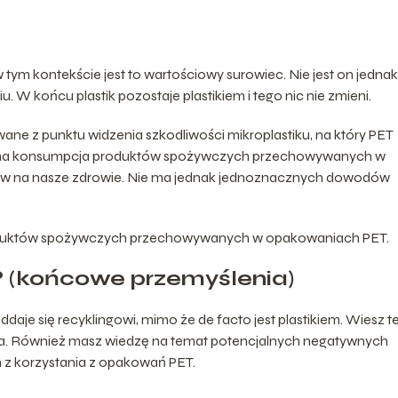
w tym kontekście jest to wartościowy surowiec. Nie jest on jednak
 W końcu plastik pozostaje plastikiem i tego nic nie zmieni.
ane z punktu widzenia szkodliwości mikroplastiku, na który PET
ż sama konsumpcja produktów spożywczych przechowywanych w
w na nasze zdrowie. Nie ma jednak jednoznacznych dowodów
roduktów spożywczych przechowywanych w opakowaniach PET.
 (końcowe przemyślenia)
ddaje się recyklingowi, mimo że de facto jest plastikiem. Wiesz t
nia. Również masz wiedzę na temat potencjalnych negatywnych
 z korzystania z opakowań PET.