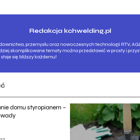
Redakcja kchwelding.pl
wnictwa, przemysłu oraz nowoczesnych technologii RTV, AGD i
rdziej skomplikowane tematy można przedstawić w prosty i prz
 staje się bliższy każdemu!
ać
anie domu styropianem –
i wady
27