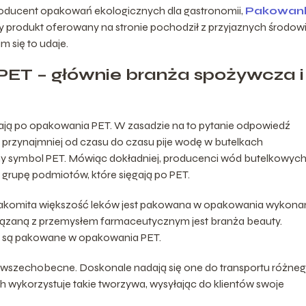
producent opakowań ekologicznych dla gastronomii,
Pakowan
ażdy produkt oferowany na stronie pochodził z przyjaznych środow
 się to udaje.
ET – głównie branża spożywcza i
ęgają po opakowania PET. W zasadzie na to pytanie odpowiedź
 przynajmniej od czasu do czasu pije wodę w butelkach
my symbol PET. Mówiąc dokładniej, producenci wód butelkowych
ą grupę podmiotów, które sięgają po PET.
Znakomita większość leków jest pakowana w opakowania wykona
powiązaną z przemysłem farmaceutycznym jest branża beauty.
sto są pakowane w opakowania PET.
szechobecne. Doskonale nadają się one do transportu różne
 wykorzystuje takie tworzywa, wysyłając do klientów swoje