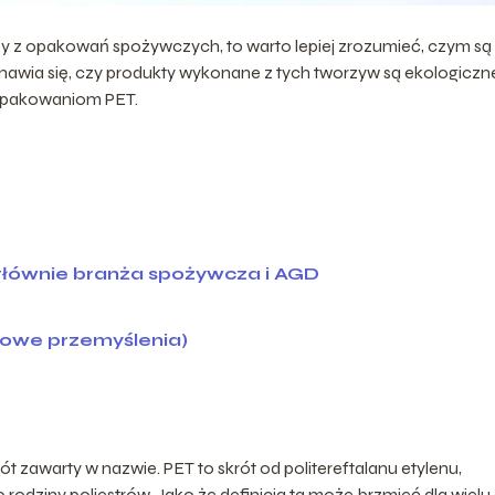
y z opakowań spożywczych, to warto lepiej zrozumieć, czym są
nawia się, czy produkty wykonane z tych tworzyw są ekologiczne
 opakowaniom PET.
łównie branża spożywcza i AGD
cowe przemyślenia)
t zawarty w nazwie. PET to skrót od politereftalanu etylenu,
rodziny poliestrów. Jako że definicja ta może brzmieć dla wielu