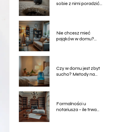
sobie z nimi poradzić
skutecznie i
bezpiecznie?
Nie chcesz mieć
pająków w domu?
Podpowiadamy, co
robić
Czy w domu jest zbyt
sucho? Metody na
podniesienie poziomu
wilgotności powietrza
Formalności u
notariusza – ile trwa
przepisanie domu?