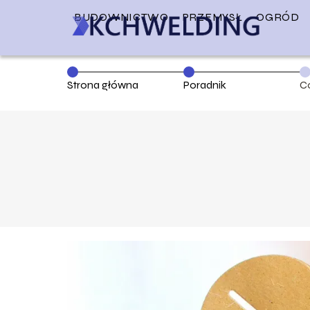
BUDOWNICTWO
PRZEMYSŁ
OGRÓD
Strona główna
Poradnik
C