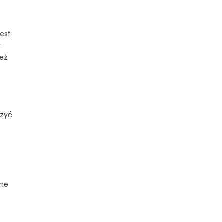
est
t
ież
rzyć
zne