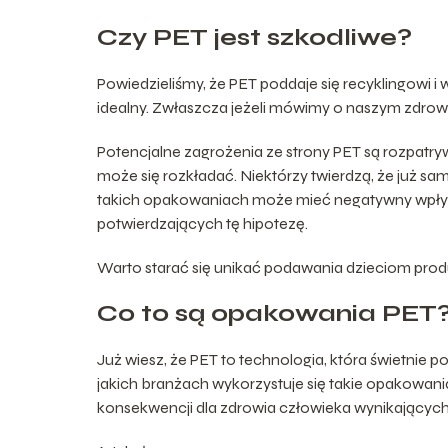
Czy PET jest szkodliwe?
Powiedzieliśmy, że PET poddaje się recyklingowi i 
idealny. Zwłaszcza jeżeli mówimy o naszym zdrowiu.
Potencjalne zagrożenia ze strony PET są rozpatryw
może się rozkładać. Niektórzy twierdzą, że ju
takich opakowaniach może mieć negatywny wpły
potwierdzających tę hipotezę.
Warto starać się unikać podawania dzieciom p
Co to są opakowania PET?
Już wiesz, że PET to technologia, która świetnie po
jakich branżach wykorzystuje się takie opakowa
konsekwencji dla zdrowia człowieka wynikających