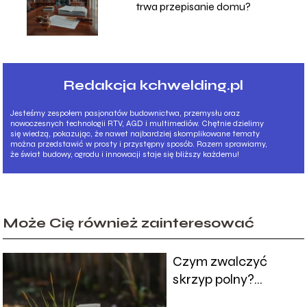
trwa przepisanie domu?
Redakcja kchwelding.pl
Jesteśmy zespołem pasjonatów budownictwa, przemysłu oraz
nowoczesnych technologii RTV, AGD i multimediów. Chętnie dzielimy
się wiedzą, pokazując, że nawet najbardziej skomplikowane tematy
można przedstawić w prosty i przystępny sposób. Razem sprawiamy,
że świat budowy, ogrodu i innowacji staje się bliższy każdemu!
Może Cię również zainteresować
Czym zwalczyć
skrzyp polny?
Skuteczne sposoby i