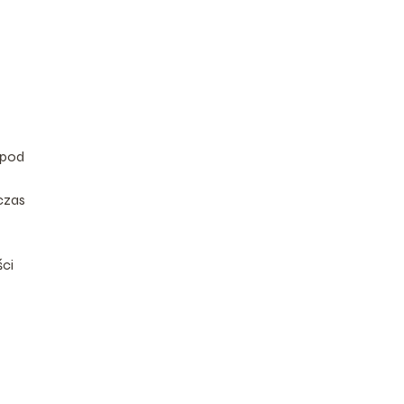
 pod
czas
ci