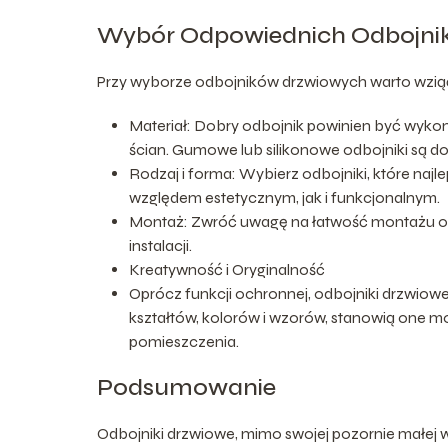
Wybór Odpowiednich Odbojni
Przy wyborze odbojników drzwiowych warto wziąć 
Materiał: Dobry odbojnik powinien być wykon
ścian. Gumowe lub silikonowe odbojniki są d
Rodzaj i forma: Wybierz odbojniki, które najl
względem estetycznym, jak i funkcjonalnym.
Montaż: Zwróć uwagę na łatwość montażu ora
instalacji.
Kreatywność i Oryginalność
Oprócz funkcji ochronnej, odbojniki drzwio
kształtów, kolorów i wzorów, stanowią one mo
pomieszczenia.
Podsumowanie
Odbojniki drzwiowe, mimo swojej pozornie małej wi