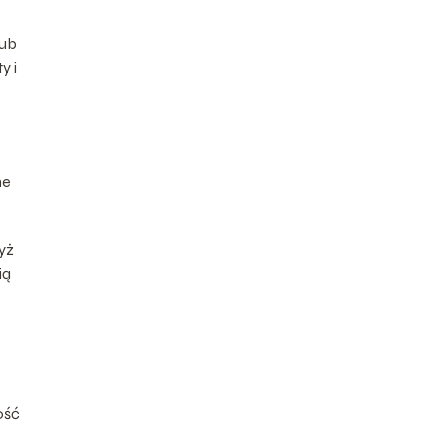
lub
y i
ne
yż
ią
ość