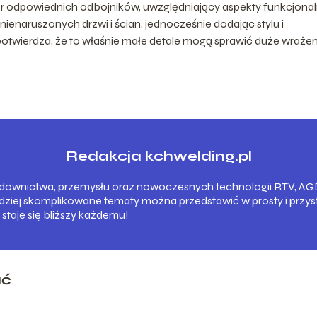
 odpowiednich odbojników, uwzględniający aspekty funkcjonal
ienaruszonych drzwi i ścian, jednocześnie dodając stylu i
twierdza, że to właśnie małe detale mogą sprawić duże wrażen
Redakcja kchwelding.pl
wnictwa, przemysłu oraz nowoczesnych technologii RTV, AGD i
rdziej skomplikowane tematy można przedstawić w prosty i prz
 staje się bliższy każdemu!
ać