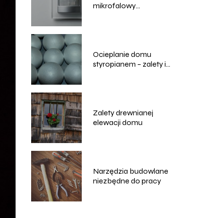
mikrofalowy
zewnętrzny wybrać?
Ocieplanie domu
styropianem – zalety i
wady
Zalety drewnianej
elewacji domu
Narzędzia budowlane
niezbędne do pracy