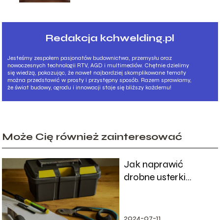
Redakcja kchwelding.pl
Jesteśmy zespołem pasjonatów budownictwa, przemysłu oraz
nowoczesnych technologii RTV, AGD i multimediów. Chętnie dzielimy
się wiedzą, pokazując, że nawet najbardziej skomplikowane tematy
można przedstawić w prosty i przystępny sposób. Razem sprawiamy,
że świat budowy, ogrodu i innowacji staje się bliższy każdemu!
Może Cię również zainteresować
Jak naprawić
drobne usterki
domowe
samodzielnie
2024-07-11