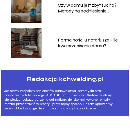
Czy w domu jest zbyt sucho?
Metody na podniesienie
poziomu wilgotności
powietrza
Formalności u notariusza – ile
trwa przepisanie domu?
Redakcja kchwelding.pl
Jesteśmy zespołem pasjonatów budownictwa, przemysłu oraz
nowoczesnych technologii RTV, AGD i multimediów. Chętnie dzielimy
się wiedzą, pokazując, że nawet najbardziej skomplikowane tematy
można przedstawić w prosty i przystępny sposób. Razem sprawiamy,
że świat budowy, ogrodu i innowacji staje się bliższy każdemu!