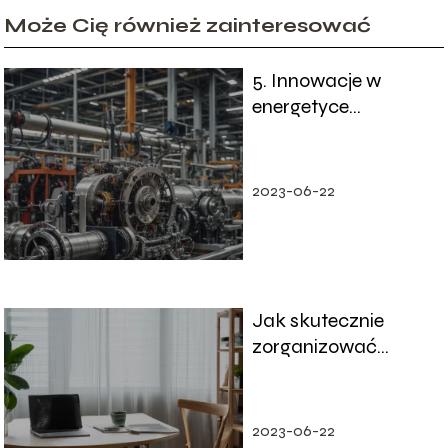
Może Cię również zainteresować
5. Innowacje w
energetyce
przemysłowej –
Nowoczesne
rozwiązania dla
2023-06-22
zakładów
Jak skutecznie
zorganizować
miejsce pracy w
domu
2023-06-22