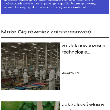
można przedstawić w prosty i przystępny sposób. Razem sprawiamy,
że świat budowy, ogrodu i innowacji staje się bliższy każdemu!
Może Cię również zainteresować
20. Jak nowoczesne
technologie
wpływają na rozwój
przemysłu
tekstylnego
2024-07-11
Jak założyć własny