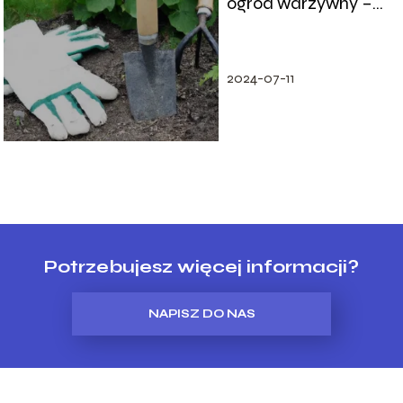
ogród warzywny –
krok po kroku
2024-07-11
Potrzebujesz więcej informacji?
NAPISZ DO NAS