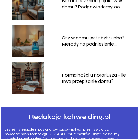
Nie chcesz mieć pająków w
domu? Podpowiadamy, co
robić
Czy w domu jest zbyt sucho?
Metody na podniesienie
poziomu wilgotności
powietrza
Formalności u notariusza – ile
trwa przepisanie domu?
Redakcja kchwelding.pl
Jesteśmy zespołem pasjonatów budownictwa, przemysłu oraz
nowoczesnych technologii RTV, AGD i multimediów. Chętnie dzielimy
się wiedzą, pokazując, że nawet najbardziej skomplikowane tematy