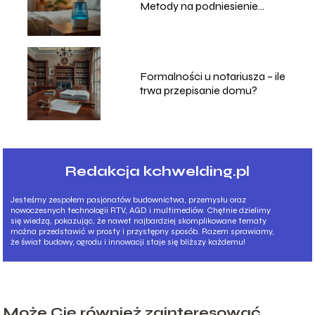
Metody na podniesienie
poziomu wilgotności
powietrza
Formalności u notariusza – ile
trwa przepisanie domu?
Redakcja kchwelding.pl
Jesteśmy zespołem pasjonatów budownictwa, przemysłu oraz
nowoczesnych technologii RTV, AGD i multimediów. Chętnie dzielimy
się wiedzą, pokazując, że nawet najbardziej skomplikowane tematy
można przedstawić w prosty i przystępny sposób. Razem sprawiamy,
że świat budowy, ogrodu i innowacji staje się bliższy każdemu!
Może Cię również zainteresować