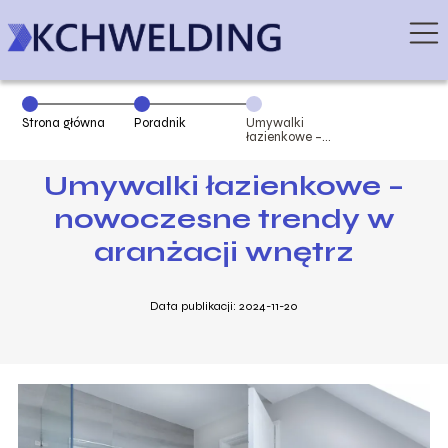
Strona główna
Poradnik
Umywalki
łazienkowe –
nowoczesne
trendy w
Umywalki łazienkowe –
aranżacji
wnętrz
nowoczesne trendy w
aranżacji wnętrz
Data publikacji: 2024-11-20