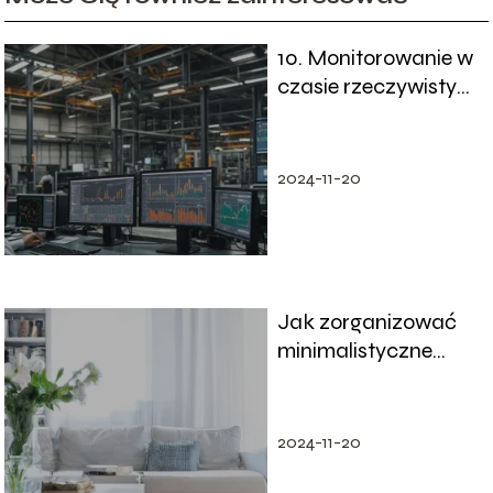
10. Monitorowanie w
czasie rzeczywistym
– Technologia
wspierająca
przemysł
2024-11-20
Jak zorganizować
minimalistyczne
mieszkanie
2024-11-20